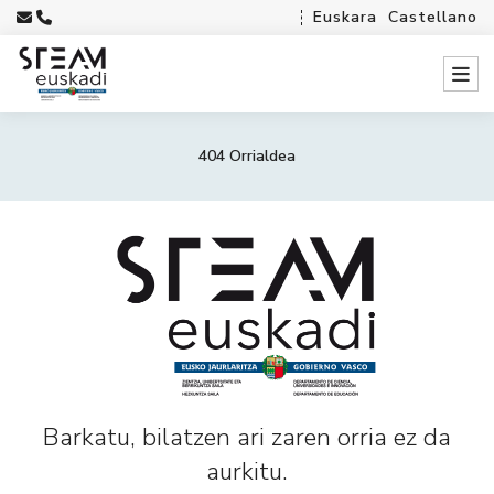
Euskara
Castellano
404 Orrialdea
Barkatu, bilatzen ari zaren orria ez da
aurkitu.