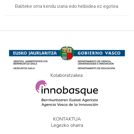
Baliteke orria kendu izana edo helbidea ez egotea.
Kolaboratzailea:
KONTAKTUA
Legezko oharra