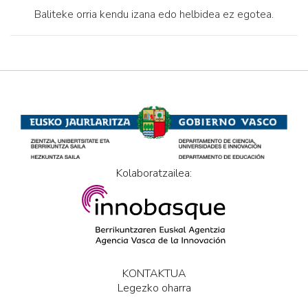
Baliteke orria kendu izana edo helbidea ez egotea.
Kolaboratzailea:
KONTAKTUA
Legezko oharra