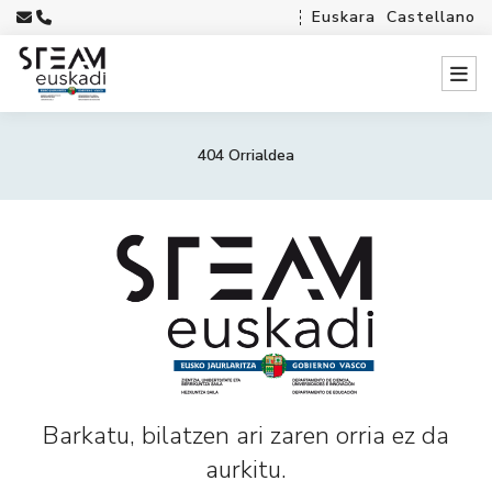
Euskara
Castellano
404 Orrialdea
Barkatu, bilatzen ari zaren orria ez da
aurkitu.