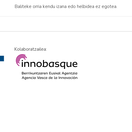
Baliteke orria kendu izana edo helbidea ez egotea.
Kolaboratzailea: