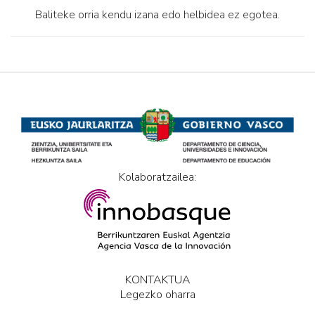
Baliteke orria kendu izana edo helbidea ez egotea.
Kolaboratzailea:
KONTAKTUA
Legezko oharra