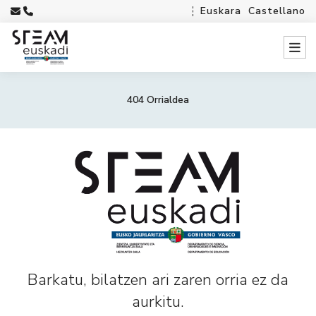
Euskara
Castellano
404 Orrialdea
Barkatu, bilatzen ari zaren orria ez da
aurkitu.