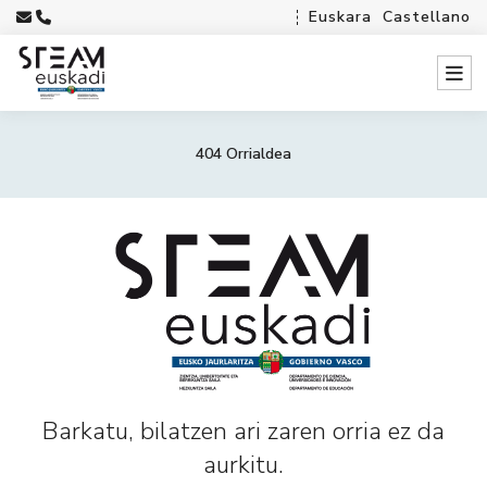
Euskara
Castellano
404 Orrialdea
Barkatu, bilatzen ari zaren orria ez da
aurkitu.