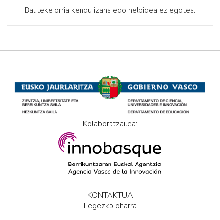
Baliteke orria kendu izana edo helbidea ez egotea.
Kolaboratzailea:
KONTAKTUA
Legezko oharra