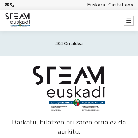
Euskara
Castellano
404 Orrialdea
Barkatu, bilatzen ari zaren orria ez da
aurkitu.