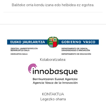
Baliteke orria kendu izana edo helbidea ez egotea.
Kolaboratzailea:
KONTAKTUA
Legezko oharra