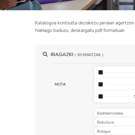
Katalogoa kontsulta dezakezu jarraian agertzen d
Nahiago baduzu, deskargatu pdf formatuan.
IRAGAZKI
63 EMAITZAK
MOTA
Biodibertsitatea
Biokultura
Biologia