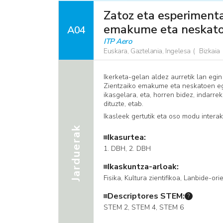
Zatoz eta esperimenta
emakume eta neskat
A04
ITP Aero
Euskara, Gaztelania, Ingelesa
Bizkaia
Ikerketa-gelan aldez aurretik lan egin
Zientzaiko emakume eta neskatoen egu
ikasgelara, eta, horren bidez, indarr
dituzte, etab.
Ikasleek gertutik eta oso modu interak
Jarduerak
Ikasurtea:
1. DBH, ​2. DBH
Ikaskuntza-arloak:
Fisika, Kultura zientifikoa, Lanbide-or
Descriptores STEM:
?
STEM 2, STEM 4, STEM 6