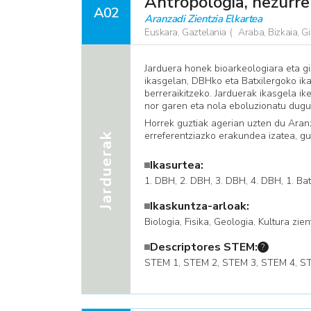
Antropologia, hezurre
A02
Aranzadi Zientzia Elkartea
Euskara, Gaztelania
Araba, Bizkaia, 
Jarduera honek bioarkeologiara eta gi
ikasgelan, DBHko eta Batxilergoko ika
berreraikitzeko. Jarduerak ikasgela ik
nor garen eta nola eboluzionatu dugu
Horrek guztiak agerian uzten du Aranza
erreferentziazko erakundea izatea, gu
Jarduerak
Ikasurtea:
1. DBH, ​2. DBH, 3. DBH, 4. DBH, 1. Bat
Ikaskuntza-arloak:
Biologia, Fisika, Geologia, Kultura zien
Descriptores STEM:
?
​STEM 1, STEM 2, STEM 3, STEM 4, S