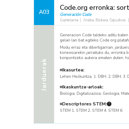
Code.org erronka: sor
A03
Generación Code
Gaztelania
Araba, Bizkaia, Gipuzkoa
Generacion Code taldeko aditu baten a
gelan lan bat egiteko Code.org plat
Modu erraz eta dibertigarrian, jardue
konexioarekin jarraituko du, erronka 
konpontzeko aukera ematen duten, hal
Jarduerak
Ikasurtea:
Lehen Hezkuntza, 1. DBH, ​2. DBH, 3.
Ikaskuntza-arloak:
Biologia, Digitalizazioa, Geologia, Mat
Descriptores STEM:
?
​STEM 1, STEM 2, STEM 4, STEM 6