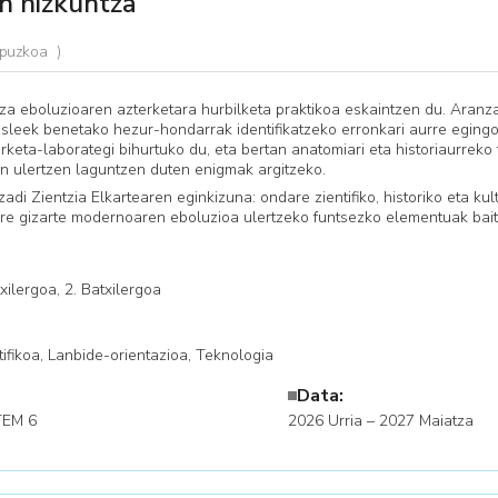
n hizkuntza
Gipuzkoa
za eboluzioaren azterketara hurbilketa praktikoa eskaintzen du. Aranzad
sleek benetako hezur-hondarrak identifikatzeko erronkari aurre egingo 
erketa-laborategi bihurtuko du, eta bertan anatomiari eta historiaurrek
n ulertzen laguntzen duten enigmak argitzeko.
di Zientzia Elkartearen eginkizuna: ondare zientifiko, historiko eta ku
re gizarte modernoaren eboluzioa ulertzeko funtsezko elementuak baiti
xilergoa, 2. Batxilergoa
tifikoa, Lanbide-orientazioa, ​Teknologia
Data:
TEM 6
2026 Urria – 2027 Maiatza