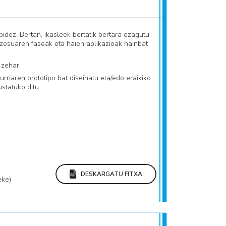
bidez. Bertan, ikasleek bertatik bertara ezagutu
rozesuaren faseak eta haien aplikazioak hainbat
 zehar.
urriaren prototipo bat diseinatu eta/edo eraikiko
statuko ditu.
DESKARGATU FITXA
eke)