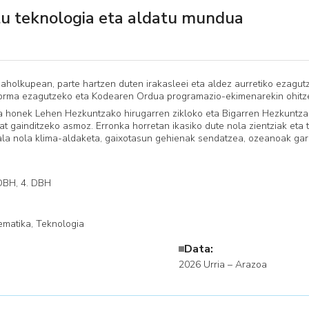
tu teknologia eta aldatu mundua
holkupean, parte hartzen duten irakasleei eta aldez aurretiko ezagutz
aforma ezagutzeko eta Kodearen Ordua programazio-ekimenarekin ohitz
ra honek Lehen Hezkuntzako hirugarren zikloko eta Bigarren Hezkuntzako
bat gainditzeko asmoz. Erronka horretan ikasiko dute nola zientziak eta
a nola klima-aldaketa, gaixotasun gehienak sendatzea, ozeanoak garb
 DBH, 4. DBH
ematika, ​Teknologia
Data:
2026 Urria – Arazoa