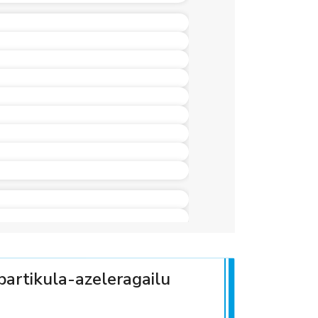
partikula-azeleragailu