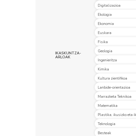
Digitalizazioa
Ekologia
Ekonomia
Euskara
Fisika
Geologia
IKASKUNTZA-
ARLOAK
Ingenieritza
Kimika
Kultura zientifikoa
Lanbide-orientazioa
Marrazketa Teknikoa
Matematika
Plastika, ikusizko eta
​Teknologia
Besteak