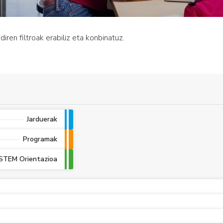
iren filtroak erabiliz eta konbinatuz.
Jarduerak
Programak
STEM Orientazioa