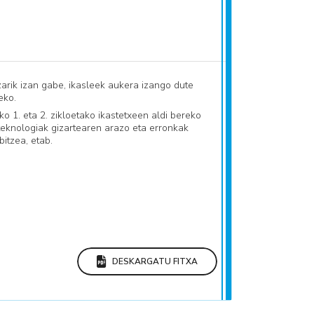
arik izan gabe, ikasleek aukera izango dute
eko.
 1. eta 2. zikloetako ikastetxeen aldi bereko
 teknologiak gizartearen arazo eta erronkak
itzea, etab.
DESKARGATU FITXA