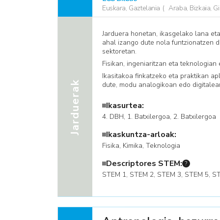
Euskara, Gaztelania
Araba, Bizkaia, 
Jarduera honetan, ikasgelako lana eta 
ahal izango dute nola funtzionatzen d
sektoretan.
Fisikan, ingeniaritzan eta teknologian
Ikasitakoa finkatzeko eta praktikan apl
Jarduerak
dute, modu analogikoan edo digitalean
Ikasurtea:
4. DBH, 1. Batxilergoa, 2. Batxilergoa
Ikaskuntza-arloak:
Fisika, Kimika, ​Teknologia
Descriptores STEM:
?
​STEM 1, STEM 2, STEM 3, STEM 5, S