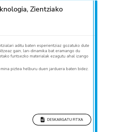
knologia, Zientziako
ntzialari aditu baten esperientziaz gozatuko dute
altzeaz gain, lan-dinamika bat eramango du
koetako funtsezko materialak ezagutu ahal izango
n-mina piztea helburu duen jarduera baten bidez.
DESKARGATU FITXA