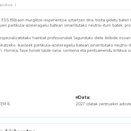
GARBITU IRAGAZKIAK
APLIKATU IRAGAZKIAK
Gipuzkoa
ESS Bilbaon murgiltze-esperientzia uztartzen dira, bisita gidatu baten 
uen partikula-azeleragailu batean oinarritutako neutroi-iturri batek, p
 espezializatutako hainbat profesionalek lagunduko diete ibilbide osoan
ikatzeko, ikasleek partikula-azeleragailu batean oinarritutako neutroi-it
. Horrela, fase honek talde-lana, sormena eta pentsamendu kritikoa su
Data:
TEM 6
2027 (datak zentruekin adost