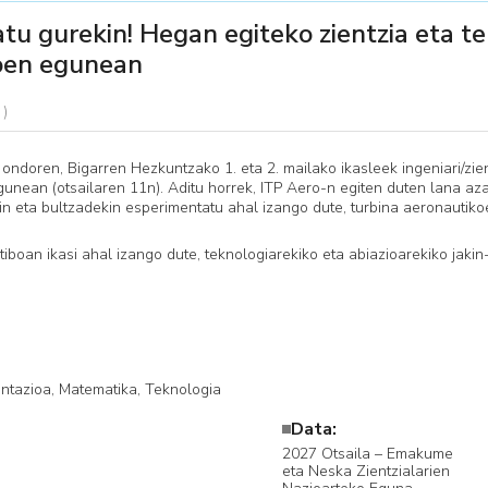
tu gurekin! Hegan egiteko zientzia eta te
oen egunean
 ondoren, Bigarren Hezkuntzako 1. eta 2. mailako ikasleek ingeniari/zie
nean (otsailaren 11n). Aditu horrek, ITP Aero-n egiten duten lana az
ekin eta bultzadekin esperimentatu ahal izango dute, turbina aeronauti
tiboan ikasi ahal izango dute, teknologiarekiko eta abiazioarekiko jaki
ientazioa, Matematika, ​Teknologia
Data:
2027 Otsaila – Emakume
eta Neska Zientzialarien