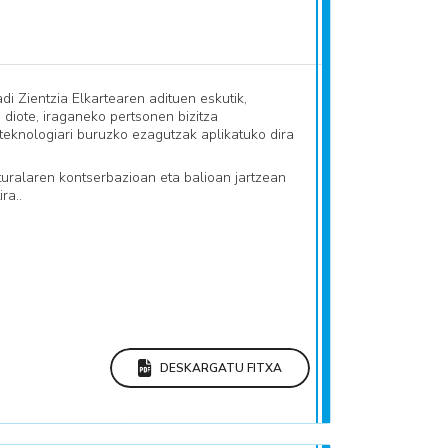
i Zientzia Elkartearen adituen eskutik,
diote, iraganeko pertsonen bizitza
o teknologiari buruzko ezagutzak aplikatuko dira
lturalaren kontserbazioan eta balioan jartzean
ra..
DESKARGATU FITXA