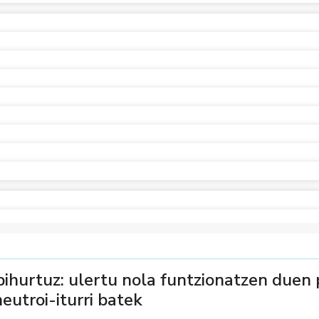
bihurtuz: ulertu nola funtzionatzen duen 
eutroi-iturri batek